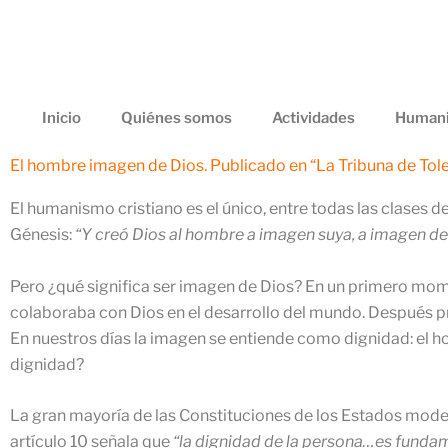
Ir
al
contenido
Inicio
Quiénes somos
Actividades
Humani
El hombre imagen de Dios. Publicado en “La Tribuna de Tole
El humanismo cristiano es el único, entre todas las clases 
Génesis:
“Y creó Dios al hombre a imagen suya, a imagen de D
Pero ¿qué significa ser imagen de Dios? En un primero mo
colaboraba con Dios en el desarrollo del mundo. Después pr
En nuestros días la imagen se entiende como dignidad: el h
dignidad?
La gran mayoría de las Constituciones de los Estados mod
artículo 10 señala que
“la dignidad de la persona…es fundame