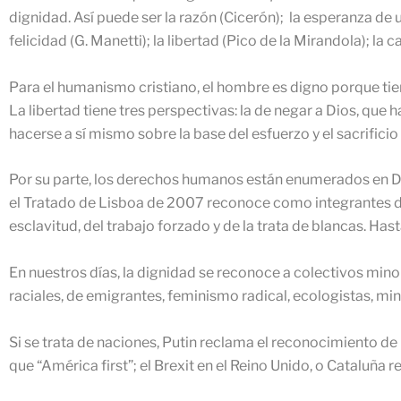
dignidad. Así puede ser la razón (Cicerón); la esperanza de un
felicidad (G. Manetti); la libertad (Pico de la Mirandola); l
Para el humanismo cristiano, el hombre es digno porque tie
La libertad tiene tres perspectivas: la de negar a Dios, que 
hacerse a sí mismo sobre la base del esfuerzo y el sacrificio (
Por su parte, los derechos humanos están enumerados en De
el Tratado de Lisboa de 2007 reconoce como integrantes de la
esclavitud, del trabajo forzado y de la trata de blancas. Ha
En nuestros días, la dignidad se reconoce a colectivos minori
raciales, de emigrantes, feminismo radical, ecologistas, min
Si se trata de naciones, Putin reclama el reconocimiento 
que “América first”; el Brexit en el Reino Unido, o Cataluña