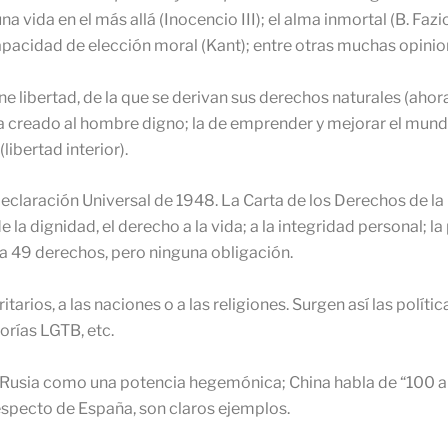
a vida en el más allá (Inocencio III); el alma inmortal (B. Fazio
a capacidad de elección moral (Kant); entre otras muchas opinio
ne libertad, de la que se derivan sus derechos naturales (ah
ha creado al hombre digno; la de emprender y mejorar el mundo 
libertad interior).
claración Universal de 1948. La Carta de los Derechos de l
 dignidad, el derecho a la vida; a la integridad personal; la 
sta 49 derechos, pero ninguna obligación.
tarios, a las naciones o a las religiones. Surgen así las políti
orías LGTB, etc.
de Rusia como una potencia hegemónica; China habla de “100 a
 respecto de España, son claros ejemplos.