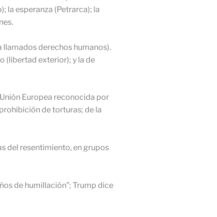
); la esperanza (Petrarca); la
nes.
ora llamados derechos humanos).
(libertad exterior); y la de
a Unión Europea reconocida por
prohibición de torturas; de la
cas del resentimiento, en grupos
ños de humillación”; Trump dice