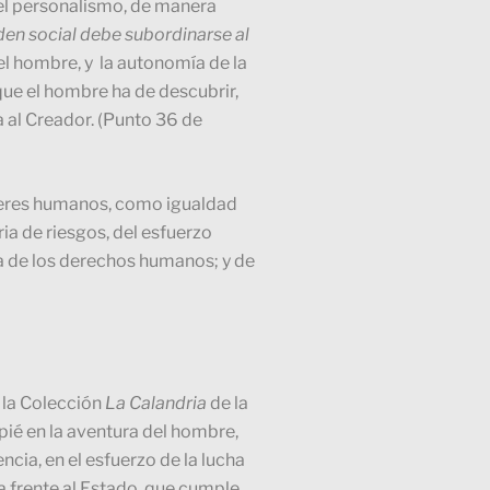
 el personalismo, de manera
den social debe subordinarse al
 del hombre, y la autonomía de la
que el hombre ha de descubrir,
a al Creador. (Punto 36 de
s seres humanos, como igualdad
ria de riesgos, del esfuerzo
sa de los derechos humanos; y de
 la Colección
La Calandria
de la
apié en la aventura del hombre,
cia, en el esfuerzo de la lucha
na frente al Estado, que cumple,