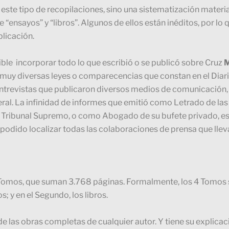
te tipo de recopilaciones, sino una sistematización material,
 “ensayos” y “libros”. Algunos de ellos están inéditos, por lo
blicación.
ible incorporar todo lo que escribió o se publicó sobre Cruz
M
n muy diversas leyes o comparecencias que constan en el Diar
 entrevistas que publicaron diversos medios de comunicació
al. La infinidad de informes que emitió como Letrado de las C
l Tribunal Supremo, o como Abogado de su bufete privado, e
podido localizar todas las colaboraciones de prensa que llev
Tomos, que suman 3.768 páginas. Formalmente, los 4 Tomos s
; y en el Segundo, los libros.
de las obras completas de cualquier autor. Y tiene su explica