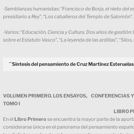
-Semblanzas humanistas: “
Francisco de Borja, el nieto del 
presidiario a Rey
”, “
Los caballeros del Templo de Salomón
”.
-Varios: “
Educación, Ciencia y Cultura. Dos años de gestión:
sobre el Estatuto Vasco
”, “
La leyenda de las ardillas
”, “
Silos,
``Síntesis del pensamiento de Cruz Martínez Esteruelas
VOLUMEN PRIMERO. LOS ENSAYOS, CONFERENCIAS Y
TOMO I
LIBRO PR
En el
Libro Primero
se encuentra la mayor parte de la apor
considerarse única en el panorama del pensamiento españ