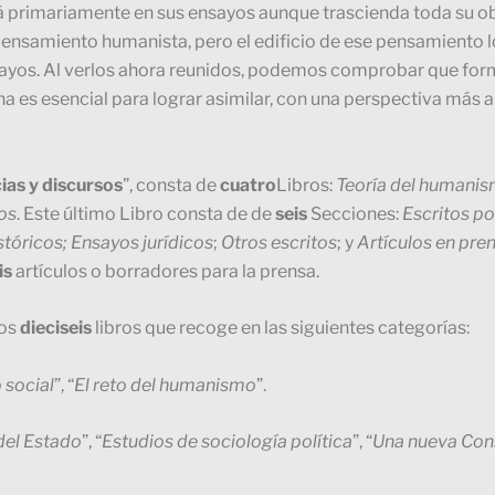
 primariamente en sus ensayos aunque trascienda toda su obr
pensamiento humanista, pero el edificio de ese pensamiento lo
 ensayos. Al verlos ahora reunidos, podemos comprobar que for
es esencial para lograr asimilar, con una perspectiva más am
ias y discursos
”, consta de
cuatro
Libros:
Teoría del humani
ios
. Este último Libro consta de de
seis
Secciones:
Escritos po
tóricos; Ensayos jurídicos
;
Otros escritos
; y
Artículos en pre
is
artículos o borradores para la prensa.
los
dieciseis
libros que recoge en las siguientes categorías:
 social
”, “
El reto del humanismo
”.
del Estado
”, “
Estudios de sociología política
”, “
Una nueva Cons