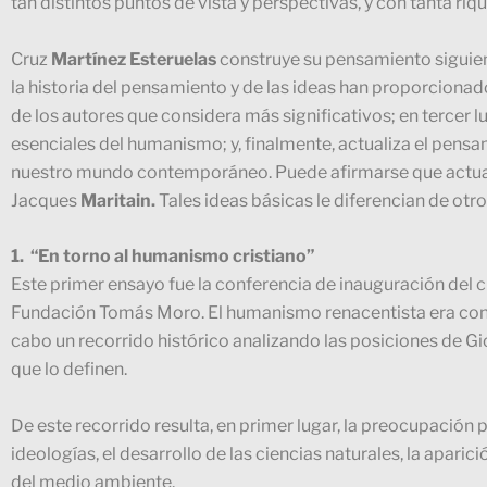
tan distintos puntos de vista y perspectivas, y con tanta ri
Cruz
Martínez Esteruelas
construye su pensamiento siguien
la historia del pensamiento y de las ideas han proporciona
de los autores que considera más significativos; en tercer 
esenciales del humanismo; y, finalmente, actualiza el pens
nuestro mundo contemporáneo. Puede afirmarse que actualizó
Jacques
Maritain.
Tales ideas básicas le diferencian de otros
1.
“E
n torno al humanismo cristiano”
Este primer ensayo fue la conferencia de inauguración del cu
Fundación Tomás Moro. El humanismo renacentista era conce
cabo un recorrido histórico analizando las posiciones de 
que lo definen.
De este recorrido resulta, en primer lugar, la preocupación 
ideologías, el desarrollo de las ciencias naturales, la aparic
del medio ambiente.