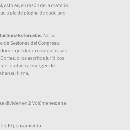
 esto es, en razón de la materia
 que a pie de página de cada uno
artínez Esteruelas.
No se
io de Sesiones del Congreso.
n, donde quedaron recogidas sus
ortes, o los escritos jurídicos
stán también al margen de
aban su firma.
e dividen en 2 Volúmenes: en el
ción. El pensamiento