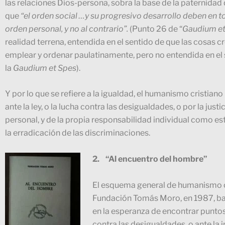
las relaciones Dios-persona, sobra la base de la paternidad
que
“el orden social …y su progresivo desarrollo deben en 
orden personal, y no al contrario”.
(Punto 26 de “
Gaudium et
realidad terrena, entendida en el sentido de que las cosas 
emplear y ordenar paulatinamente, pero no entendida en el s
la
Gaudium et Spes
).
Y por lo que se refiere a la igualdad, el humanismo cristia
ante la ley, o la lucha contra las desigualdades, o por la jus
personal, y de la propia responsabilidad individual como es
la erradicación de las discriminaciones.
2.
“Al encuentro del hombre”
El esquema general de humanismo cr
Fundación Tomás Moro, en 1987, ba
en la esperanza de encontrar puntos 
contra las desigualdades, o ante la i