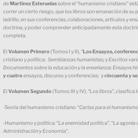
de
Martínez Esteruelas
sobre el “humanismo cristiano” está
correr un cierto riesgo, que los libros son emanación de su 
ladrillo, en sus conferencias, colaboraciones, artículos y
doctrina, y poder comprender anticipadamente esta doctrina 
completa.
El
Volumen Primero
(Tomos I y II), “
Los Ensayos, conferenc
cristiano y política; Semblanzas humanistas; y Escritos var
Documentos sobre la educación y la enseñanza; Ensayos his
y cuatro
ensayos, discurso y conferencias; y
cincuenta y se
El
Volumen Segundo
(Tomos III y IV), “Los libros”, clasifica 
-Teoría del humanismo cristiano: “
Cartas para el humanismo
-Humanismo y política: “
La enemistad política
”, “
La agonía 
Administración y Economía
”.