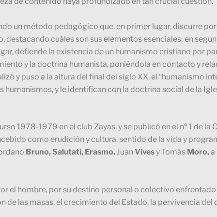
queza de contenido haya profundizado en tan crucial cuestión.
do un método pedagógico que, en primer lugar, discurre por
do, destacando cuáles son sus elementos esenciales; en segun
lugar, defiende la existencia de un humanismo cristiano por p
amiento y la doctrina humanista, poniéndola en contacto y rel
 y puso a la altura del final del siglo XX, el “humanismo in
 humanismos, y le identifican con la doctrina social de la Igle
rso 1978-1979 en el club Zayas, y se publicó en el nº 1 de la 
bido como erudición y cultura, sentido de la vida y program
Giordano
Bruno, Salutati, Erasmo,
Juan
Vives
y Tomás
Moro,
a
por el hombre, por su destino personal o colectivo enfrentado
ión de las masas, el crecimiento del Estado, la pervivencia del 