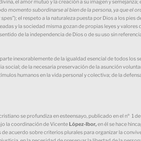
 divina, el amor mutuo y la creación a su imagen y semejanza;
todo momento subordinarse al bien de la persona, ya que el or
 spes
”); el respeto a la naturaleza puesta por Dios a los pies
creadas y la sociedad misma gozan de propias leyes y valores 
entido de la independencia de Dios o de su uso sin referenci
no parte inexorablemente de la igualdad esencial de todos lo
ticia social; de la necesaria preservación de la asunción volunta
tímulos humanos en la vida personal y colectiva; de la defen
istiano se profundiza en esteensayo, publicado en el nº 1 de
jo la coordinación de Vicente
López-Ibor,
en él se hace hinc
de acuerdo sobre criterios plurales para organizar la conviven
njusticia, en la necesidad de preservar la libertad de la perso