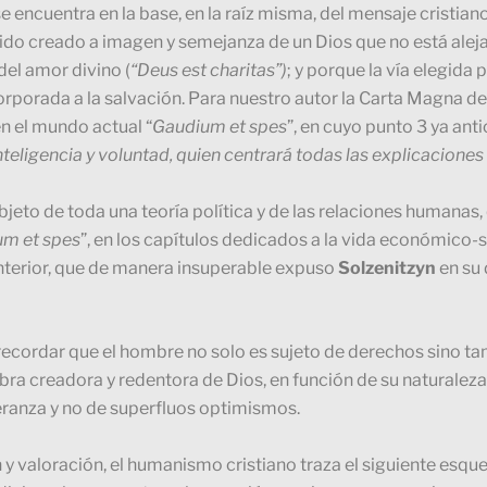
se encuentra en la base, en la raíz misma, del mensaje cristia
ido creado a imagen y semejanza de un Dios que no está aleja
del amor divino (
“Deus est charitas”)
; y porque la vía elegida 
porada a la salvación. Para nuestro autor la Carta Magna d
en el mundo actual “
Gaudium et spes
”, en cuyo punto 3 ya ant
teligencia y voluntad, quien centrará todas las explicaciones
objeto de toda una teoría política y de las relaciones humanas, 
m et spes
”, en los capítulos dedicados a la vida económico-soc
 interior, que de manera insuperable expuso
Solzenitzyn
en su 
cordar que el hombre no solo es sujeto de derechos sino tam
bra creadora y redentora de Dios, en función de su naturaleza
peranza y no de superfluos optimismos.
n y valoración, el humanismo cristiano traza el siguiente esqu