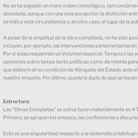
No se ha seguido un mero orden cronológico, tan común en es
abordada, aunque con una sola excepción: la distinción entre
se indica esta circunstancia o, en otro caso, el lugar de la pu
A pesar de la amplitud de la obra compilada, no ha sido pos
incluyen, por ejemplo, las intervenciones parlamentarias e
Por si solas requerirían un Volumen especial. Tampoco las
opiniones sobre temas tanto políticas como de interés gener
que elaboró en su condición de Abogado del Estado ante e
nuestro empeño. Por último, queda la duda de que se hayan 
Estructura:
Las “Obras Completas” se estructuran materialmente en 4 
Primero, se agrupan los ensayos, las conferencias y discursos
Esto es una singularidad respecto a la sistemática habitual 