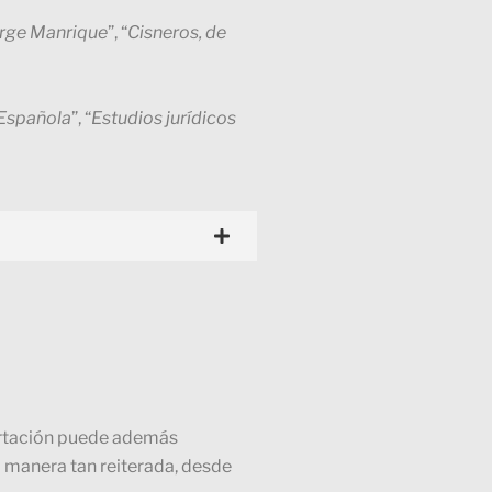
orge Manrique
”, “
Cisneros, de
 Española
”, “
Estudios jurídicos
portación puede además
manera tan reiterada, desde