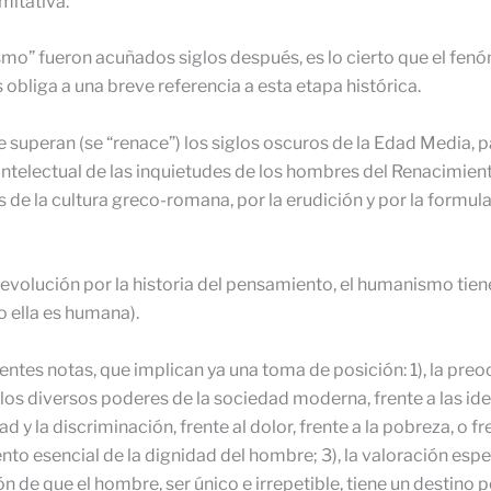
imitativa.
mo” fueron acuñados siglos después, es lo cierto que el fen
 obliga a una breve referencia a esta etapa histórica.
e superan (se “renace”) los siglos oscuros de la Edad Media, p
intelectual de las inquietudes de los hombres del Renacimiento;
es de la cultura greco-romana, por la erudición y por la form
 evolución por la historia del pensamiento, el humanismo tie
o ella es humana).
ientes notas, que implican ya una toma de posición: 1), la pre
 los diversos poderes de la sociedad moderna, frente a las ide
d y la discriminación, frente al dolor, frente a la pobreza, o f
to esencial de la dignidad del hombre; 3), la valoración esp
n de que el hombre, ser único e irrepetible, tiene un destino 