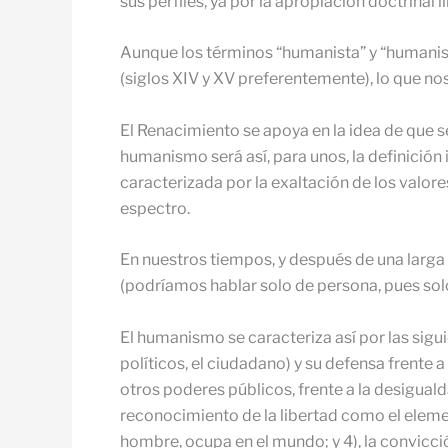
sus perfiles, ya por la apropiación doctrinal l
Aunque los términos “humanista” y “humanis
(siglos XIV y XV preferentemente), lo que nos
El Renacimiento se apoya en la idea de que s
humanismo será así, para unos, la definición 
caracterizada por la exaltación de los valor
espectro.
En nuestros tiempos, y después de una larga
(podríamos hablar solo de persona, pues sol
El humanismo se caracteriza así por las sigu
políticos, el ciudadano) y su defensa frente a
otros poderes públicos, frente a la desigualda
reconocimiento de la libertad como el elemen
hombre, ocupa en el mundo; y 4), la convicció