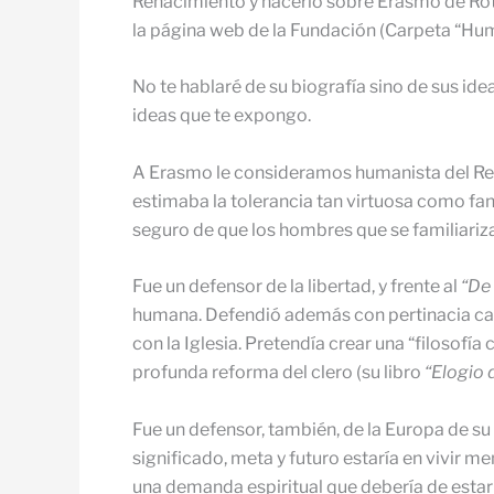
Renacimiento y hacerlo sobre Erasmo de Rot
la página web de la Fundación (Carpeta “Hu
No te hablaré de su biografía sino de sus idea
ideas que te expongo.
A Erasmo le consideramos humanista del Rena
estimaba la tolerancia tan virtuosa como fan
seguro de que los hombres que se familiariza
Fue un defensor de la libertad, y frente al
“De 
humana. Defendió además con pertinacia calla
con la Iglesia. Pretendía crear una “filosofí
profunda reforma del clero (su libro
“Elogio d
Fue un defensor, también, de la Europa de su
significado, meta y futuro estaría en vivir m
una demanda espiritual que debería de estar