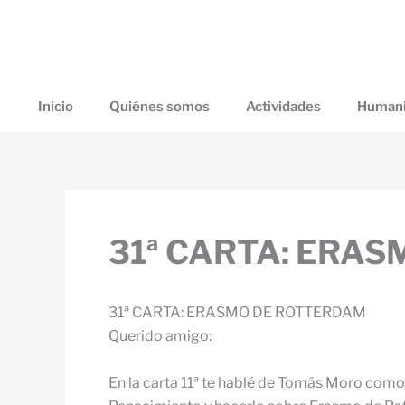
Ir
al
contenido
Inicio
Quiénes somos
Actividades
Humani
31ª CARTA: ERA
31ª CARTA: ERASMO DE ROTTERDAM
Querido amigo:
En la carta 11ª te hablé de Tomás Moro como e