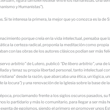
terdam, figura también estelar entre los humanistas. Una se
manismo y Humanistas”).
s. Si te interesa la primera, la mejor que yo conozca es la de 
cimiento porque creía en la vida intelectual, pensaba que la
ática la certeza radical, proponía la meditación como propia 
ban con las obras de los autores clásicos podían ser más feli
servo arbitrio”
de Lutero, publicó
“De libero arbitrio”
, una de
da y tenaz su propia libertad personal, tanto intelectual co
a cristiana” desde la razón, que abarcaba una ética, un lógica,
e la locura”)
y una renovación de la Iglesia sobre la base de l
 época, proclamando frente a los siglos oscuros pasados, su f
enos lo partidario y más lo comunitario, para llegar a ser más
 exenta de egoísmos, siendo el primero en promover unos Est