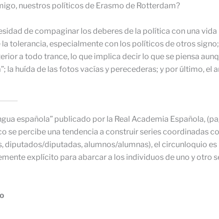
amigo, nuestros políticos de Erasmo de Rotterdam?
esidad de compaginar los deberes de la política con una vida 
 de la tolerancia, especialmente con los políticos de otros sign
erior a todo trance, lo que implica decir lo que se piensa au
 la huída de las fotos vacías y perecederas; y por último, el am
ngua española” publicado por la Real Academia Española, (pag.
tico se percibe una tendencia a construir series coordinadas 
 diputados/diputadas, alumnos/alumnas), el circunloquio es
ente explícito para abarcar a los individuos de uno y otro s
ro