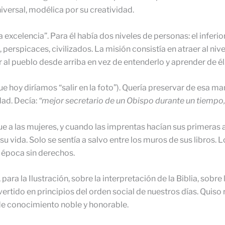
niversal, modélica por su creatividad.
excelencia”. Para él había dos niveles de personas: el inferior
os, perspicaces, civilizados. La misión consistía en atraer al 
nar al pueblo desde arriba en vez de entenderlo y aprender de él
e hoy diríamos “salir en la foto”). Quería preservar de esa man
dad. Decía:
“mejor secretario de un Obispo durante un tiempo
e a las mujeres, y cuando las imprentas hacían sus primeras a
u vida. Solo se sentía a salvo entre los muros de sus libros.
a época sin derechos.
para la Ilustración, sobre la interpretación de la Biblia, sobr
tido en principios del orden social de nuestros días. Quiso r
de conocimiento noble y honorable.