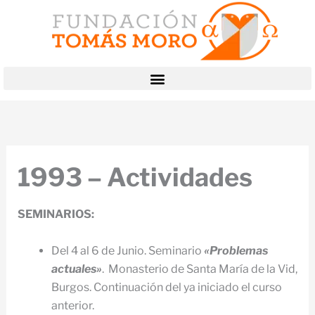
Ir
al
contenido
1993 – Actividades
SEMINARIOS:
Del 4 al 6 de Junio. Seminario
«Problemas
actuales»
. Monasterio de Santa María de la Vid,
Burgos. Continuación del ya iniciado el curso
anterior.