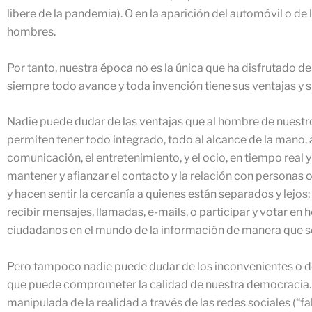
libere de la pandemia). O en la aparición del automóvil o de 
hombres.
Por tanto, nuestra época no es la única que ha disfrutado 
siempre todo avance y toda invención tiene sus ventajas y 
Nadie puede dudar de las ventajas que al hombre de nuestros
permiten tener todo integrado, todo al alcance de la mano, 
comunicación, el entretenimiento, y el ocio, en tiempo real 
mantener y afianzar el contacto y la relación con personas
y hacen sentir la cercanía a quienes están separados y lejos;
recibir mensajes, llamadas, e-mails, o participar y votar e
ciudadanos en el mundo de la información de manera que se 
Pero tampoco nadie puede dudar de los inconvenientes o d
que puede comprometer la calidad de nuestra democracia. P
manipulada de la realidad a través de las redes sociales (“f