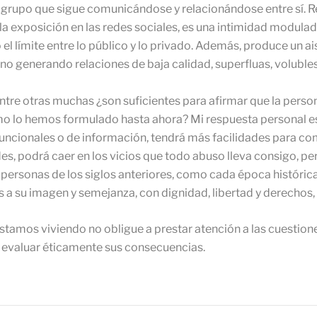
grupo que sigue comunicándose y relacionándose entre sí. Res
a exposición en las redes sociales, es una intimidad modulada
l límite entre lo público y lo privado. Además, produce un a
no generando relaciones de baja calidad, superfluas, voluble
tre otras muchas ¿son suficientes para afirmar que la person
mo lo hemos formulado hasta ahora? Mi respuesta personal es
uncionales o de información, tendrá más facilidades para com
es, podrá caer en los vicios que todo abuso lleva consigo, pe
 personas de los siglos anteriores, como cada época histórica 
s a su imagen y semejanza, con dignidad, libertad y derechos, 
estamos viviendo no obligue a prestar atención a las cuestion
 de evaluar éticamente sus consecuencias.