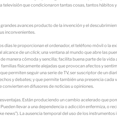
la televisión que condicionaron tantas cosas, tantos hábitos y
de grandes avances producto de la invención y el descubrimien
sus inconvenientes.
 días le proporcionan el ordenador, el teléfono móvil o la exi
al alcance de un
click
; una ventana al mundo que abre las puer
y de manera cómoda y sencilla; facilita buena parte de la vida 
 o familias físicamente alejadas que provocan afectos y sent
 que permiten seguir una serie de TV, ser suscriptor de un diari
n hechos y debates; y que permite también una presencia cada 
convierten en difusores de noticias u opiniones.
esventajas. Están produciendo un cambio acelerado que pone
ueden llevar a una dependencia o adicción enfermiza, o rec
ake news”). La ausencia temporal del uso de los instrumentos i