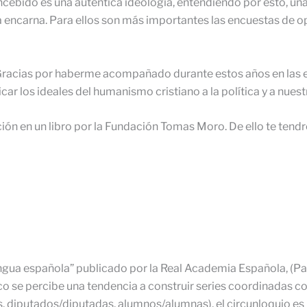
ebido es una auténtica ideología, entendiendo por esto, una
 encarna. Para ellos son más importantes las encuestas de op
Gracias por haberme acompañado durante estos años en las 
icar los ideales del humanismo cristiano a la política y a nuest
ación en un libro por la Fundación Tomas Moro. De ello te te
ngua española” publicado por la Real Academia Española, (Pag.
tico se percibe una tendencia a construir series coordinadas 
 diputados/diputadas, alumnos/alumnas), el circunloquio es