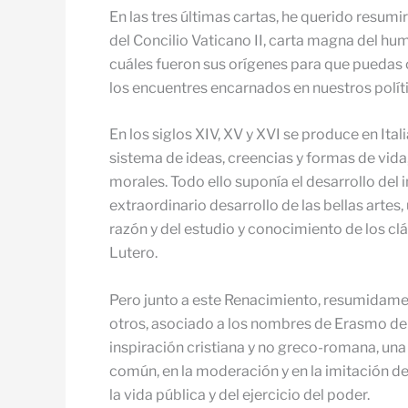
En las tres últimas cartas, he querido resu
del Concilio Vaticano II, carta magna del hu
cuáles fueron sus orígenes para que puedas 
los encuentres encarnados en nuestros polít
En los siglos XIV, XV y XVI se produce en I
sistema de ideas, creencias y formas de vida
morales. Todo ello suponía el desarrollo del 
extraordinario desarrollo de las bellas artes
razón y del estudio y conocimiento de los c
Lutero.
Pero junto a este Renacimiento, resumidamen
otros, asociado a los nombres de Erasmo de 
inspiración cristiana y no greco-romana, una c
común, en la moderación y en la imitación de
la vida pública y del ejercicio del poder.