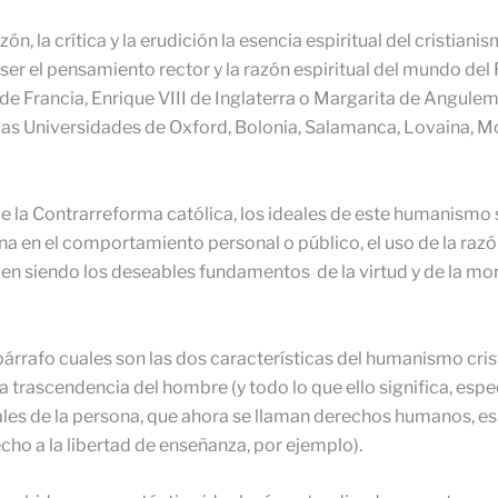
 la crítica y la erudición la esencia espiritual del cristianis
er el pensamiento rector y la razón espiritual del mundo d
de Francia, Enrique VIII de Inglaterra o Margarita de Angulem
s Universidades de Oxford, Bolonia, Salamanca, Lovaina, Mon
e la Contrarreforma católica, los ideales de este humanismo su
ana en el comportamiento personal o público, el uso de la razó
en siendo los deseables fundamentos de la virtud y de la mora
párrafo cuales son las dos características del humanismo crist
 la trascendencia del hombre (y todo lo que ello significa, esp
les de la persona, que ahora se llaman derechos humanos, es d
cho a la libertad de enseñanza, por ejemplo).