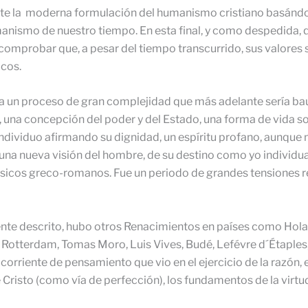
mirte la moderna formulación del humanismo cristiano basánd
manismo de nuestro tiempo. En esta final, y como despedida, 
comprobar que, a pesar del tiempo transcurrido, sus valores 
icos.
talia un proceso de gran complejidad que más adelante sería
, una concepción del poder y del Estado, una forma de vida so
individuo afirmando su dignidad, un espíritu profano, aunque 
, una nueva visión del hombre, de su destino como yo individua
lásicos greco-romanos. Fue un periodo de grandes tensiones 
te descrito, hubo otros Renacimientos en países como Holan
Rotterdam, Tomas Moro, Luis Vives, Budé, Lefévre d´Étaples, 
orriente de pensamiento que vio en el ejercicio de la razón, en
 Cristo (como vía de perfección), los fundamentos de la virtu