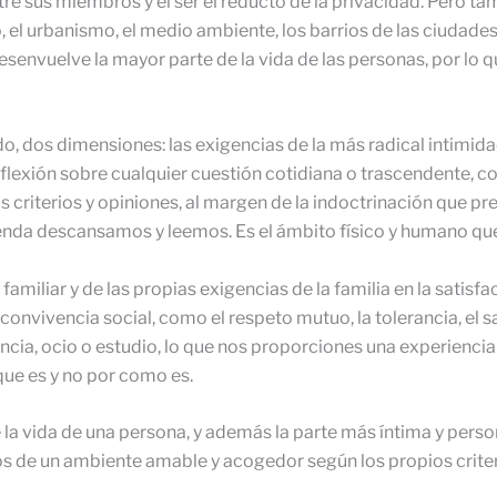
tre sus miembros y el ser el reducto de la privacidad. Pero t
, el urbanismo, el medio ambiente, los barrios de las ciudades,
 desenvuelve la mayor parte de la vida de las personas, por lo 
o, dos dimensiones: las exigencias de la más radical intimida
a reflexión sobre cualquier cuestión cotidiana o trascendente, c
ios criterios y opiniones, al margen de la indoctrinación que 
ienda descansamos y leemos. Es el ámbito físico y humano que
familiar y de las propias exigencias de la familia en la satisf
 convivencia social, como el respeto mutuo, la tolerancia, el s
ia, ocio o estudio, lo que nos proporciones una experiencia vi
 que es y no por como es.
e la vida de una persona, y además la parte más íntima y pers
s de un ambiente amable y acogedor según los propios criter