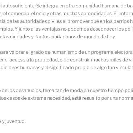
ni autosuficiente. Se integra en otra comunidad humana de barr
s, el comercio, el ocio y otras muchas comodidades. El entorno
 de las autoridades civiles el promover que en los barrios ha
plos. Y junto a las ventajas no podemos desconocer los peli
tantas ciudades y tantos ciudadanos de mundo de hoy.
t para valorar el grado de humanismo de un programa electora
cer el acceso a la propiedad, o de construir muchos miles de vi
ndiciones humanas y el significado propio de algo tan vincul
o de los desahucios, tema tan de moda en nuestro tiempo pol
los casos de extrema necesidad, está resuelto por una normat
 y juventud.