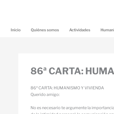
Ir
al
contenido
Inicio
Quiénes somos
Actividades
Humani
86ª CARTA: HUMA
86ª CARTA: HUMANISMO Y VIVIENDA
Querido amigo:
No es necesario te argumente la importancia