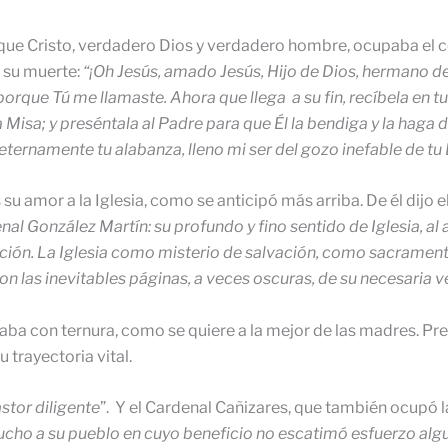
que Cristo, verdadero Dios y verdadero hombre, ocupaba el cent
e su muerte:
“¡Oh Jesús, amado Jesús, Hijo de Dios, hermano d
orque Tú me llamaste. Ahora que llega a su fin, recíbela en t
 Misa; y preséntala al Padre para que Él la bendiga y la haga di
ernamente tu alabanza, lleno mi ser del gozo inefable de tu E
u amor a la Iglesia, como se anticipó más arriba. De él dijo e
enal González Martín:
su profundo y fino sentido de Iglesia, al
ción. La Iglesia como misterio de salvación, como sacramento 
 las inevitables páginas, a veces oscuras, de su necesaria v
aba con ternura, como se quiere a la mejor de las madres. Pr
trayectoria vital.
stor diligente
”. Y el Cardenal Cañizares, que también ocupó l
o a su pueblo en cuyo beneficio no escatimó esfuerzo alguno,