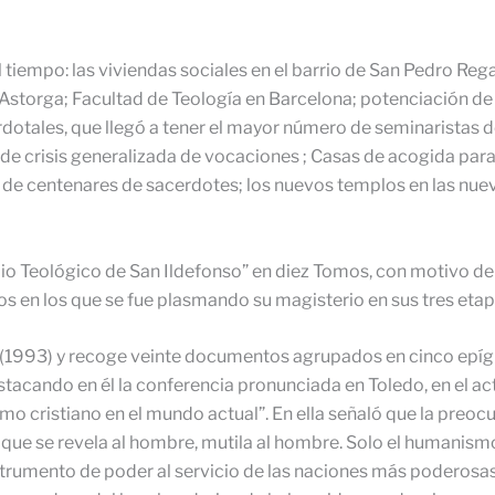
 tiempo: las viviendas sociales en el barrio de San Pedro Reg
n Astorga; Facultad de Teología en Barcelona; potenciación de 
dotales, que llegó a tener el mayor número de seminaristas d
e crisis generalizada de vocaciones ; Casas de acogida para lo
n de centenares de sacerdotes; los nuevos templos en las nue
dio Teológico de San Ildefonso” en diez Tomos, con motivo de 
 en los que se fue plasmando su magisterio en sus tres etap
 (1993) y recoge veinte documentos agrupados en cinco epígra
tacando en él la conferencia pronunciada en Toledo, en el ac
ismo cristiano en el mundo actual”. En ella señaló que la preoc
e se revela al hombre, mutila al hombre. Solo el humanismo c
nstrumento de poder al servicio de las naciones más poderosas,