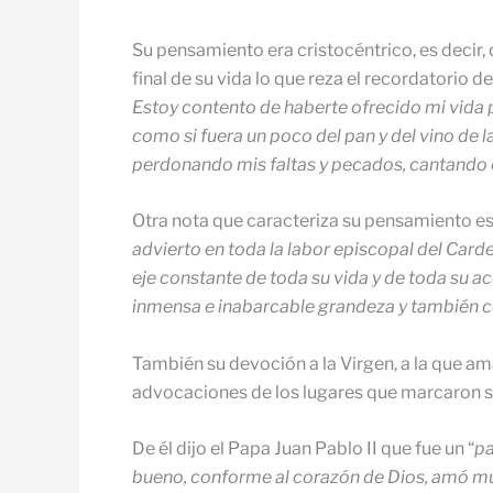
Su pensamiento era cristocéntrico, es decir, 
final de su vida lo que reza el recordatorio d
Estoy contento de haberte ofrecido mi vida p
como si fuera un poco del pan y del vino de la
perdonando mis faltas y pecados, cantando et
Otra nota que caracteriza su pensamiento es s
advierto en toda la labor episcopal del Card
eje constante de toda su vida y de toda su ac
inmensa e inabarcable grandeza y también con
También su devoción a la Virgen, a la que am
advocaciones de los lugares que marcaron su 
De él dijo el Papa Juan Pablo II que fue un “
pa
bueno,
conforme al corazón de Dios, amó much