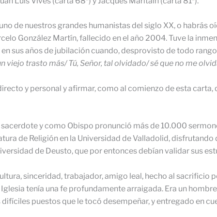
Juan Luis Vives (carta 68ª) y Jacques Maritain (carta 81ª).
uno de nuestros grandes humanistas del siglo XX, o habrás oíd
elo González Martín, fallecido en el año 2004. Tuve la inmen
 sus años de jubilación cuando, desprovisto de todo rango y
viejo trasto más/ Tú, Señor, tal olvidado/ sé que no me olvid
irecto y personal y afirmar, como al comienzo de esta carta,
o sacerdote y como Obispo pronunció más de 10.000 sermones
ra de Religión en la Universidad de Valladolid, disfrutando d
Universidad de Deusto, que por entonces debían validar sus est
ltura, sinceridad, trabajador, amigo leal, hecho al sacrificio 
glesia tenía una fe profundamente arraigada. Era un hombre 
 difíciles puestos que le tocó desempeñar, y entregado en cuerp