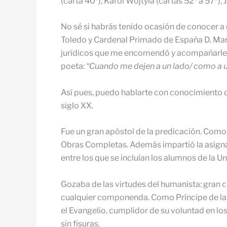
(carta 40ª), Karol Wojtyla (cartas 52ª a 57ª), 
No sé si habrás tenido ocasión de conocer a 
Toledo y Cardenal Primado de España D. Marc
jurídicos que me encomendó y acompañarle en
poeta:
“Cuando me dejen a un lado/ como a un 
Así pues, puedo hablarte con conocimiento d
siglo XX.
Fue un gran apóstol de la predicación. Com
Obras Completas. Además impartió la asignatu
entre los que se incluían los alumnos de la 
Gozaba de las virtudes del humanista: gran cu
cualquier componenda. Como Príncipe de la I
el Evangelio, cumplidor de su voluntad en los
sin fisuras.