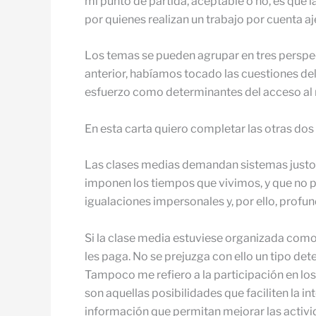
mi punto de partida, aceptable o no, es que l
por quienes realizan un trabajo por cuenta a
Los temas se pueden agrupar en tres perspectiv
anterior, habíamos tocado las cuestiones del s
esfuerzo como determinantes del acceso al mu
En esta carta quiero completar las otras dos
Las clases medias demandan sistemas justos 
imponen los tiempos que vivimos, y que no p
igualaciones impersonales y, por ello, profu
Si la clase media estuviese organizada como t
les paga. No se prejuzga con ello un tipo de
Tampoco me refiero a la participación en los
son aquellas posibilidades que faciliten la i
información que permitan mejorar las activida