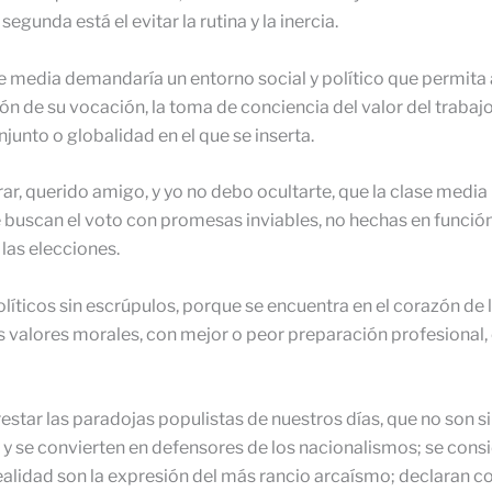
segunda está el evitar la rutina y la inercia.
e media demandaría un entorno social y político que permita 
ión de su vocación, la toma de conciencia del valor del trabajo q
njunto o globalidad en el que se inserta.
rar, querido amigo, y yo no debo ocultarte, que la clase media
uscan el voto con promesas inviables, no hechas en función de
las elecciones.
olíticos sin escrúpulos, porque se encuentra en el corazón de 
valores morales, con mejor o peor preparación profesional,
estar las paradojas populistas de nuestros días, que no son s
 y se convierten en defensores de los nacionalismos; se cons
ealidad son la expresión del más rancio arcaísmo; declaran c