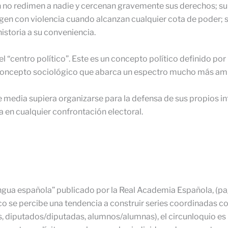
n no redimen a nadie y cercenan gravemente sus derechos; su
rgen con violencia cuando alcanzan cualquier cota de poder; 
historia a su conveniencia.
l “centro político”. Este es un concepto político definido por
n concepto sociológico que abarca un espectro mucho más amp
se media supiera organizarse para la defensa de sus propios i
 en cualquier confrontación electoral.
ngua española” publicado por la Real Academia Española, (pag.
tico se percibe una tendencia a construir series coordinadas 
 diputados/diputadas, alumnos/alumnas), el circunloquio es