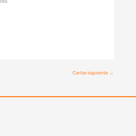
exo.
Cartas siguiente
→