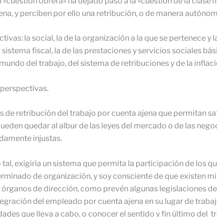
a «cuestión obrera» ha dejado paso a la «cuestión de la clase
jena, y perciben por ello una retribución, o de manera autónom
as: la social, la de la organización a la que se pertenece y la
istema fiscal, la de las prestaciones y servicios sociales bási
ndo del trabajo, del sistema de retribuciones y de la inflaci
 perspectivas.
de retribución del trabajo por cuenta ajena que permitan s
ueden quedar al albur de las leyes del mercado o de las nego
ndamente injustas.
al, exigiría un sistema que permita la participación de los q
terminado de organización, y soy consciente de que existen mi
 órganos de dirección, como prevén algunas legislaciones de 
ntegración del empleado por cuenta ajena en su lugar de trabaj
des que lleva a cabo, o conocer el sentido y fin último del t