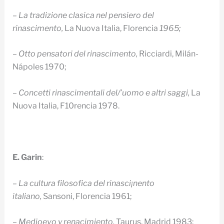
– La tradizione clasica nel pensiero del
rinascimento,
La Nuova Italia, Florencia
1965;
– Otto pensatori del rinascimento,
Ricciardi, Milán-
Nápoles 1970;
– Concetti rinascimentali del/’uomo e altri saggi,
La
Nuova Italia, F10rencia 1978.
E. Garin
:
– La cultura filosofica del rinasci¡nento
italiano,
Sansoni, Florencia 1961;
– Medioevo y renacimiento,
Tau­rus, Madrid 1983;