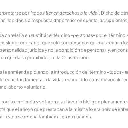
erpretarse por “
todos tienen derechos a la vida
”. Dicho de otr
y no nacidos. La respuesta debe tener en cuenta las siguiente
a consistía en sustituir el término «
personas
» por el término 
legislador ordinario, que sólo son personas quienes reúnan los
la personalidad jurídica y no la condición de persona) y, en co
 no quedaría prohibido por la Constitución.
a la enmien­da pidiendo la introducción del término «
todos
» e
 derecho fundamental a la vida, reconocido cons­titucionalme
r el aborto voluntario.
on la en­mienda y votaron a su favor lo hicieron plenamente c
uenta que el apoyo que prestaban a la misma lo era porque en
 la vida se refería también a los no nacidos.