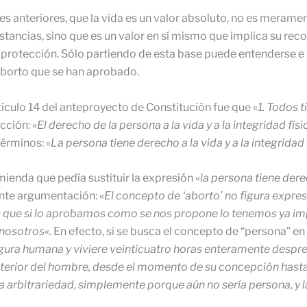
nteriores, que la vida es un valor absoluto, no es meramente
unstancias, sino que es un valor en sí mismo que implica su r
rotección. Sólo partiendo de esta base puede entenderse e i
 aborto que se han aprobado.
tículo 14 del anteproyecto de Constitución fue que «
1. Todos t
cción: «
El derecho de la persona a la vida y a la integridad fís
términos: «
La persona tiene derecho a la vida y a la integridad
mienda que pedía sustituir la expresión «
la persona tiene dere
ente argumentación: «
El con­cepto de ‘aborto’ no figura expre
 que si lo aprobamos como se nos propone lo tenemos ya im
 nosotros
«. En efecto, si se busca el concepto de “persona” en
figura humana y viviere veinticuatro horas enteramente desp
anterior del hombre, desde el momento de su concepción hast
 arbitrariedad, simplemente porque aún no sería persona, y la