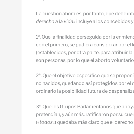
La cuestión ahora es, por tanto, qué debe int
derecho a la vida
» incluye a los concebidos 
1ª. Que la finalidad perseguida por la enmiend
con el primero, se pudiera considerar por el 
(establecidos, por otra parte, para atribuir 
son personas, por lo que el aborto voluntario
2ª. Que el objetivo específico que se proponí
no nacidos, quedando así pro­tegidos por el
ordinario la posibilidad futura de despenaliza
3ª. Que los Grupos Parlamentarios que apoyar
pretendían, y aún más, ratifi­caron por su c
(«
todos
«) quedaba más claro que el derecho a