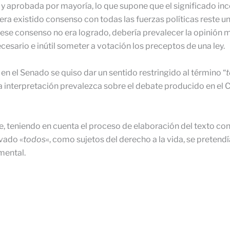
y aprobada por mayoría, lo que supone que el significado inc
a existido consenso con todas las fuerzas polí­ticas reste un
se consenso no era logrado, debería prevalecer la opinión ma
ece­sario e inútil someter a votación los preceptos de una ley.
n el Senado se quiso dar un sentido restringido al término “
ta interpretación prevalezca sobre el debate producido en el 
 teniendo en cuenta el proceso de elaboración del texto const
ivado «
todos
«, como sujetos del derecho a la vida, se pre­tend
mental.