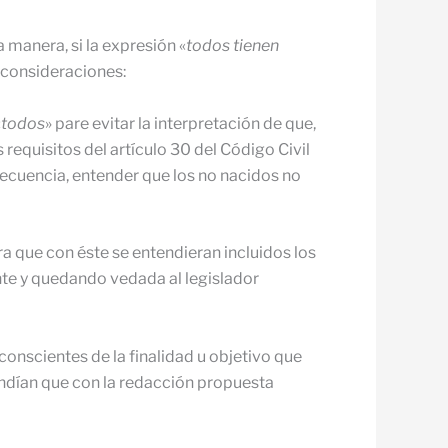
a manera, si la expresión «
todos tienen
s consideraciones:
«
todos
» pare evitar la interpretación de que,
 requisitos del artículo 30 del Código Civil
nsecuencia, entender que los no nacidos no
ra que con éste se entendieran incluidos los
nte y quedando vedada al legislador
onscien­tes de la finalidad u objetivo que
tendían que con la redacción propuesta