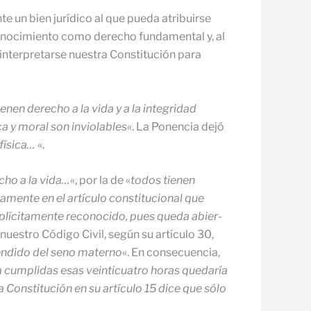
 un bien jurídico al que pueda atribuirse
econocimiento como derecho fundamental y, al
nterpretarse nuestra Constitución para
ienen derecho a la vida y a la integridad
ica y moral son inviolables
«. La Ponencia dejó
 física…
«.
cho a la vi­da…
«, por la de «
todos tienen
samente en el artículo constitucional que
plícitamente reconocido, pues queda abier­
 nuestro Código Civil, según su artículo 30,
rendido del seno materno
«. En consecuencia,
a cumplidas esas veinticuatro horas quedaría
 Constitución en su artículo 15 dice que sólo