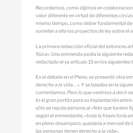
Recordemos, como dijimos en colaboraciones a
valor diferente en virtud de diferentes circ
mismo tiempo, como deber fun­damental de p
someter a ella los proyectos de ley sobre el
La primera redacción oficial del entonces ar
física
«. Una en­mienda pedía la siguiente reda
redactado el ya artículo 15 en los si­guientes 
En el debate en el Pleno, se presentó otra en
derecho a la vida…
«. Y se basaba en la sigui
comentamos. Pero lo que venimos a decir es
to el gran portón para su implantación entre
sólo se reputa persona al «
feto que tuviere 
según el enmendante, «
toda la trayectoria 
en pleno desamparo, queda­ría a merced de la
las personas tienen derecho a la vida
«.