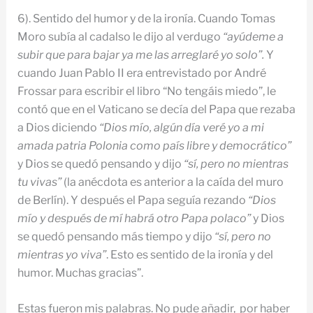
6). Sentido del humor y de la ironía. Cuando Tomas
Moro subía al cadalso le dijo al verdugo
“ayúdeme a
subir que para bajar ya me las arreglaré yo solo”.
Y
cuando Juan Pablo II era entrevistado por André
Frossar para escribir el libro “No tengáis miedo”, le
contó que en el Vaticano se decía del Papa que rezaba
a Dios diciendo
“Dios mío, algún día veré yo a mi
amada patria Polonia como país libre y democrático”
y Dios se quedó pensando y dijo
“sí, pero no mientras
tu vivas”
(la anécdota es anterior a la caída del muro
de Berlín). Y después el Papa seguía rezando
“Dios
mío y después de mí habrá otro Papa polaco”
y Dios
se quedó pensando más tiempo y dijo
“sí, pero no
mientras yo viva”
. Esto es sentido de la ironía y del
humor. Muchas gracias”.
Estas fueron mis palabras. No pude añadir, por haber