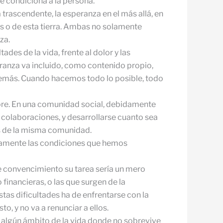
ue condiciona a la persona.
 trascendente, la esperanza en el más allá, en
as o de esta tierra. Ambas no solamente
za.
des de la vida, frente al dolor y las
eranza va incluido, como contenido propio,
 demás. Cuando hacemos todo lo posible, todo
bre. En una comunidad social, debidamente
 colaboraciones, y desarrollarse cuanto sea
os de la misma comunidad.
fectamente las condiciones que hemos
se convencimiento su tarea sería un mero
 financieras, o las que surgen de la
stas dificultades ha de enfrentarse con la
, y no va a renunciar a ellos.
y algún ámbito de la vida donde no sobrevive