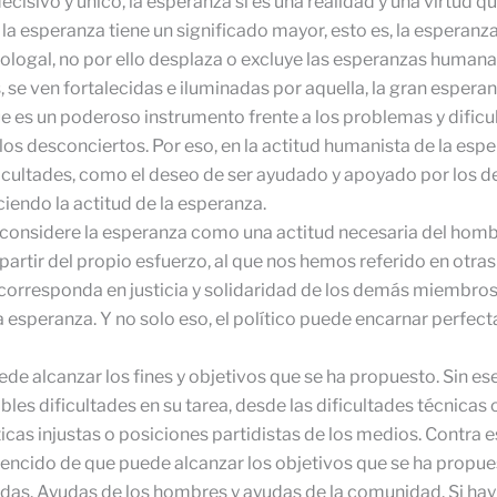
ecisivo y único, la esperanza sí es una realidad y una virtud q
la esperanza tiene un significado mayor, esto es, la esperanza
eologal, no por ello desplaza o excluye las esperanzas human
, se ven fortalecidas e iluminadas por aquella, la gran esperan
e es un poderoso instrumento frente a los problemas y dificulta
los desconciertos. Por eso, en la actitud humanista de la esp
dificultades, como el deseo de ser ayudado y apoyado por los
iendo la actitud de la esperanza.
l considere la esperanza como una actitud necesaria del hom
artir del propio esfuerzo, al que nos hemos referido en otras
ue corresponda en justicia y solidaridad de los demás miembr
e la esperanza. Y no solo eso, el político puede encarnar per
de alcanzar los fines y objetivos que se ha propuesto. Sin e
es dificultades en su tarea, desde las dificultades técnicas o
cas injustas o posiciones partidistas de los medios. Contra e
ncido de que puede alcanzar los objetivos que se ha propuesto
ayudas. Ayudas de los hombres y ayudas de la comunidad. Si ha