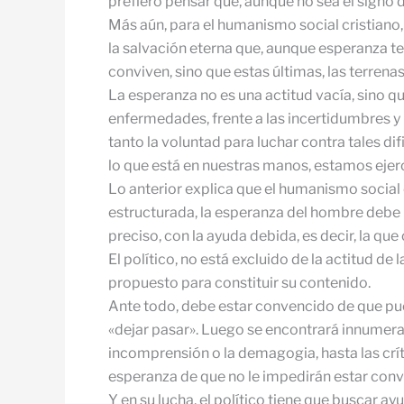
prefiero pensar que, aunque no sea el signo d
Más aún, para el humanismo social cristiano, 
la salvación eterna que, aunque esperanza t
conviven, sino que estas últimas, las terrenas
La esperanza no es una actitud vacía, sino qu
enfermedades, frente a las incertidumbres y 
tanto la voluntad para luchar contra tales 
lo que está en nuestras manos, estamos ejerc
Lo anterior explica que el humanismo socia
estructurada, la esperanza del hombre debe p
preciso, con la ayuda debida, es decir, la q
El político, no está excluido de la actitud d
propuesto para constituir su contenido.
Ante todo, debe estar convencido de que pue
«dejar pasar». Luego se encontrará innumerabl
incomprensión o la demagogia, hasta las críti
esperanza de que no le impedirán estar conve
Y en su lucha, el político tiene que buscar 