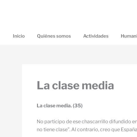
Ir
al
contenido
Inicio
Quiénes somos
Actividades
Humani
La clase media
La clase media. (35)
No participo de ese chascarrillo difundido en
no tiene clase”. Al contrario, creo que Españ