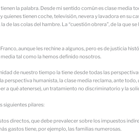
 tienen la palabra. Desde mi sentido común es clase media to
 quienes tienen coche, televisión, nevera y lavadora en su cas
 la de las colas del hambre. La “cuestión obrera”, de la que s
anco, aunque les rechine a algunos, pero es de justicia hist
e media tal como la hemos definido nosotros.
dad de nuestro tiempo la tiene desde todas las perspectivas: po
 perspectiva humanista, la clase media reclama, ante todo, un
er a qué atenerse), un tratamiento no discriminatorio y la so
 siguientes pilares:
stos directos, que debe prevalecer sobre los impuestos indirect
ás gastos tiene, por ejemplo, las familias numerosas.