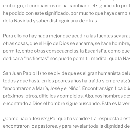
embargo, el coronavirus no ha cambiado el significado pro
ha podido con este significado, por mucho que haya cambiado
de la Navidad y saber distinguir una de otras.
Para ello no hay nada mejor que acudir a las fuentes segur
otras cosas, que el Hijo de Dios se encarna, se hace hombre,
permite, entre otras consecuencias, la Eucaristía, como puen
dedicar a “las fiestas” nos puede permitir meditar que la Navi
San Juan Pablo II (no se olvide que es el gran humanista del 
todos y que hasta en los peores años ha traído siempre algún
“encontraron a María, José y el Niño”. Encontrar significa b
próximos; otros, difíciles y complejos. Algunos hombres de
encontrado a Dios el hombre sigue buscando. Esta es la ver
¿Cómo nació Jesús? ¿Por qué ha venido? La respuesta a est
encontraron los pastores, y para revelar toda la dignidad d