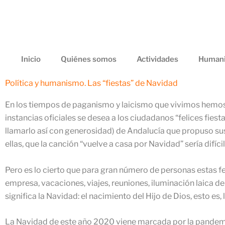
Ir
al
contenido
Inicio
Quiénes somos
Actividades
Humani
Política y humanismo. Las “fiestas” de Navidad
En los tiempos de paganismo y laicismo que vivimos hemos 
instancias oficiales se desea a los ciudadanos “felices fies
llamarlo así con generosidad) de Andalucía que propuso susti
ellas, que la canción “vuelve a casa por Navidad” sería difíci
Pero es lo cierto que para gran número de personas estas 
empresa, vacaciones, viajes, reuniones, iluminación laica d
significa la Navidad: el nacimiento del Hijo de Dios, esto e
La Navidad de este año 2020 viene marcada por la pandemia