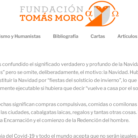
smo y Humanistas
Bibliografía
Cartas
Artículos
confundido el significado verdadero y profundo de la Navid
tas” pero se omite, deliberadamente, el motivo: la Navidad. Hub
tuir la Navidad por “fiestas del solsticio de invierno”, lo qu
lmente ejecutable si hubiera que decir “vuelve a casa por el sol
fechas significan compras compulsivas, comidas o comilonas 
e las ciudades, cabalgatas laicas, regalos y tantas otras cosa
s, la Encarnación y el comienzo de la Redención del hombre.
 del Covid-19 y todo el mundo acepta que no serán iguales a 