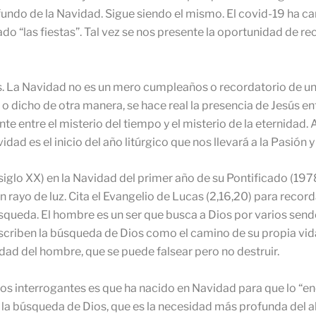
fundo de la Navidad. Sigue siendo el mismo. El covid-19 ha
 “las fiestas”. Tal vez se nos presente la oportunidad de re
as. La Navidad no es un mero cumpleaños o recordatorio de un
 o dicho de otra manera, se hace real la presencia de Jesús e
te entre el misterio del tiempo y el misterio de la eternidad.
dad es el inicio del año litúrgico que nos llevará a la Pasión y
siglo XX) en la Navidad del primer año de su Pontificado (1978
 rayo de luz. Cita el Evangelio de Lucas (2,16,20) para recor
úsqueda. El hombre es un ser que busca a Dios por varios send
scriben la búsqueda de Dios como el camino de su propia vid
dad del hombre, que se puede falsear pero no destruir.
os interrogantes es que ha nacido en Navidad para que lo “e
e la búsqueda de Dios, que es la necesidad más profunda del 